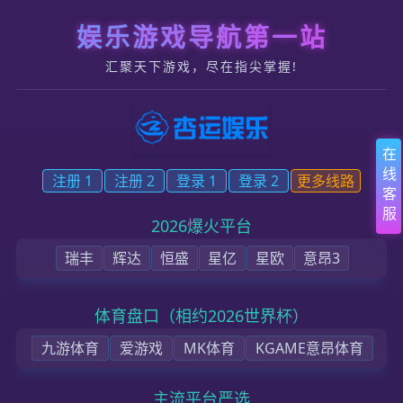
跳转到内容
HOME-杏运平台-杏运注册平台-「官方直营平台注册入口」
首页
公司信息
企业简报
服务中心
联系我们